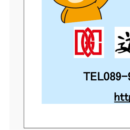
TEL089-
ht