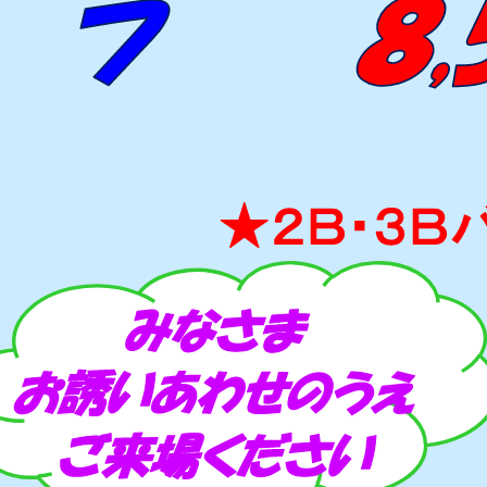
★２Ｂ・３Ｂ
り
みなさま
お誘いあわせのうえ
ご来場ください