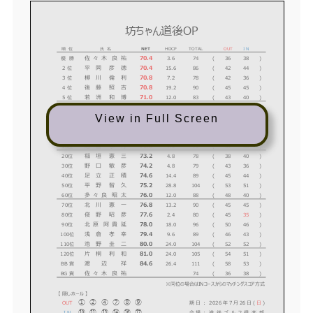
坊ちゃん道後OP
順 位
氏 名
NET
HDCP
TOTAL
OUT
I N
佐
々
木
良
祐
70.4
1
優 勝
3.6
74
(
36
38
)
平
岡
彦
徳
70.4
2
2 位
15.6
86
(
42
44
)
柳
川
倫
利
70.8
3
3 位
7.2
78
(
42
36
)
後
藤
照
吉
70.8
4
4 位
19.2
90
(
45
45
)
若
洲
和
博
71.0
5
5 位
12.0
83
(
43
40
)
藤
井
周
治
71.0
6
6 位
24.0
95
(
47
48
)
浦
部
環
View in Full Screen
71.2
7
7 位
4.8
76
(
38
38
)
亀
岡
敬
洋
71.6
8
8 位
8.4
80
(
42
38
)
新
地
昭
一
71.8
9
9 位
13.2
85
(
43
42
)
越
智
孝
行
71.8
#
10位
7.2
79
(
39
40
)
稲
垣
憲
三
73.2
#
20位
4.8
78
(
38
40
)
野
口
敏
彦
74.2
#
30位
4.8
79
(
43
36
)
足
立
正
積
74.6
#
40位
14.4
89
(
45
44
)
平
野
智
久
75.2
#
50位
28.8
104
(
53
51
)
多
々
良
昭
太
76.0
#
60位
12.0
88
(
48
40
)
北
川
憲
一
76.8
#
70位
13.2
90
(
45
45
)
俊
野
昭
彦
77.6
#
80位
2.4
80
(
45
35
)
北
原
阿
貴
延
78.0
#
90位
18.0
96
(
50
46
)
浅
倉
孝
幸
79.4
#
100位
9.6
89
(
46
43
)
池
野
圭
二
80.0
#
110位
24.0
104
(
52
52
)
片
桐
利
和
81.0
#
120位
24.0
105
(
54
51
)
渡
辺
祥
84.6
BB
BB 賞
26.4
111
(
58
53
)
佐
々
木
良
祐
BG
BG 賞
74
(
36
38
)
※同位の場合はINコースからのマッチングスコア方式
【 隠しホール 】
① ② ④ ⑦ ⑧ ⑨
OUT
2026
年
7
月
26
日
(
日
)
期 日 ：
⑩ ⑪ ⑬ ⑭ ⑯ ⑰
I N
道
後
ゴ
ル
フ
倶
楽
部
会 場 ：