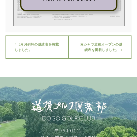
9:54
新居浜C
滝の宮C
愛媛G
#N/A
9:54
滝の宮C
新伊予G
愛媛G
宇和島C
尾 崎 光
合 田 慶 尚
西
嶋 篤 史
#N/A
神 野 浩 二
瀧 田 大 護
福 岡 浩 二
横 山 忠 人
17
42
10:02
道後G
新居浜C
新伊予G
チサンC北条
10:02
滝の宮C
宇和島C
ノンメンバー
福 永 琢 磨
柴 垣 健 太
松 本 貴
辰
竹 本 大 祐
黒
川 勝 博
鈴
木 賢 二
末廣多 美男
三 好 猛
18
43
エリエールGC松山
10:10
愛媛G
新伊予G
北条C
新居浜C
10:10
道後G
宇和島C
松山国際G
#N/A
宇 都 宮 圭
合 田 京 司
田 中 浩 章
多 賀 根
良
渡 邊 将 憲
岡 﨑 浩 平
石 原
拓
也
#N/A
19
44
10:18
松山G
大洲G
道後G
#N/A
10:18
宇和島C
道後G
滝の宮C
愛媛G
菊 池 晃 成
河 合 聖 哉
高 市 裕 気
#N/A
二 宮 孝 弘
渡 部 和 人
徳 永 光 晴
中 川 祝 雄
20
45
10:26
大洲G
松山国際G
新居浜C
10:26
松山国際G
高原G
北条C
成
見
政 昭
濵 邉
玲
眞 鍋 友 規
上 田 仁
芳 野 大 都
高須賀 幹由
神 中 淳
山 内 哲 哉
21
46
エリエールGC松山
エリエールGC松山
10:34
新伊予G
大洲G
今治C
道後G
10:34
道後G
新居浜C
高原G
#N/A
松 木
諒
福 岡 大 貴
二 宮 慎 堂
増 田 康 平
宮内信 太
郎
藤 井 和 則
横 川 栄 治
#N/A
22
47
10:50
#N/A
#N/A
#N/A
#N/A
#N/A
#N/A
#N/A
#N/A
10:58
#N/A
#N/A
#N/A
#N/A
#N/A
#N/A
#N/A
#N/A
【注意事項】
1.欠席者のあった場合は、組合せを一部変更することがある。
4.病気、事故等のため参加を取りやめる場合は、必ず事前に松山ロイヤルGC(089-967-1211）へ届けること。
2.スタート時刻8分前にはティーインググラウンド周辺に待機すること。
（無断欠席の場合には、来年度の当該競技を含め、協会競技１年間の出場停止とする。）
競技委員長 加藤 正之
3.マーカーは次打者とし、最終打者のマーカーは第1打者とする。
5．ハーフ終了後に、60分～90分程度滞留あり。
（第2ラウンドはスループレーを予定しております。）
5月月例杯の成績表を掲載
赤シャツ道後オープンの成
しました。
績表を掲載しました。
DOGO GOLF CLUB
〒791-0112