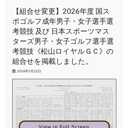
【組合せ変更】2026年度 国ス
ポゴルフ成年男子・女子選手選
考競技 及び 日本スポーツマス
ターズ男子・女子ゴルフ選手選
考競技《松山ロイヤルＧＣ》の
組合せを掲載しました。
2026年5月22日
2026年度 国スポゴルフ成年男子・女子選手選考競技 及び 日本スポーツマスターズ男子・女子ゴルフ選手選考競技
愛 媛 県 ゴ ル フ 協 会
期 日: 令和8年5月27日(水)
共 催:
5/21現在
変更分
(公財）愛媛県スポーツ協会
場 所:
松山ロイヤルゴルフ俱楽部
第1ラウンド 組合せ及びスタート時刻表
愛 媛 県 教 育 委 員 会
インコース
≪マスターズ女子≫
TIME
氏名
所属
氏名
所属
氏名
所属
氏名
所属
7:22
久万C
松山G
ノンメンバー
上 甲 真
理
平岡 ひ とみ
橋 本 由 紀
友 近 香
松山ロイヤルG
23
7:30
高原G
ノンメンバー
神 中 京 子
菊池圭 杜子
森 山 美 貴
幸 野 真 美
松山ロイヤルG
24
アウトコース
≪国スポ女子≫
エリエールGC松山
TIME
氏名
所属
氏名
所属
氏名
所属
氏名
所属
7:38
道後G
宇和島C
チサンC北条
渡 部 瑞 重
森 本 眞 己
上 谷 有 紀
市 川 美 香
25
松山シーサイドC
1 7:46
ノンメンバー
#N/A
7:46
チサンC北条
道後G
宇和島C
今治C
平 松 英 子
横 田
綾
中 森 恵 子
#N/A
廣 川 ち さ と
浅 野 公 子
口 羽 美 温
松 尾 訓 子
松山ロイヤルG
26
松山シーサイドC
2 7:54
新居浜C
今治C
ノンメンバー
#N/A
7:54
宇和島C
松山国際G
今治C
神野恵 美子
菅 ひ ろ み
住 井 か お り
#N/A
清 岡 つ る み
藤 内 忍
後藤小 百合
渡 部 緑
27
サンセットヒルズC
3 8:02
今治C
大洲G
#N/A
8:02
松山国際G
今治C
新居浜C
宇和島C
角 田 寧 音
佐々木 千加
水 本 優 子
#N/A
池 本 郁 子
温 愛 萍
井 原 陽 子
山 本 美 香
28
エリエールGC松山
4 8:10
新伊予G
ノンメンバー
新伊予G
久万C
8:10
今治C
北条C
チサンC北条
滝の宮C
土井千 絵美
丸 山 仁 美
脇
綾
子
本郷絵
里奈
二 宮 薫
越 智 知 子
藤 本 マ ユ ミ
藤 井 美 貴
29
5 8:18
宇和島C
高原G
ノンメンバー
ノンメンバー
8:18
新伊予G
松山国際G
北条C
愛媛G
公受貴 久美
加 島 宏 美
早 野 織 妃
越 智 あ や か
篠 原 典 子
中 島 陽 子
伊 井 ア ケ 美
亀
田久 美栄
30
≪国スポ成年男子≫
≪マスターズ男子≫
6 8:26
高原G
松山国際G
ノンメンバー
8:26
松山G
愛媛G
松山国際G
宇 治 寛 彦
片 山 将 太
河 野 真 樹
河 本 貴 文
竹 田 勝 志
坪 内 功
山 口 努
西
山 秀 樹
松山ロイヤルG
松山ロイヤルG
31
7 8:34
高原G
ノンメンバー
8:34
道後G
松山国際G
道後G
石 丸 誠 幸
森 山 智
松 岡 彬
大 谷 和 寿
野 中 浩 幸
大 島 一 德
玉 木 哲 夫
上 石 清 一
松山ロイヤルG
松山ロイヤルG
32
サンセットヒルズC
8 8:42
松山国際G
ノンメンバー
8:42
愛媛G
松 元 広 大
井 出 聡
西
田 勝 英
吉 川 裕 二
岡
利
彦
渡 邊
省
二
亀
井隆 太
郎
菊 地 毅 洋
松山ロイヤルG
松山ロイヤルG
33
松山シーサイドC
サンセットヒルズC
松山シーサイドC
9 8:50
西条G
高原G
ノンメンバー
8:50
愛媛G
道後G
中野公 三彦
冨 山 誠 治
坂 本 健 喜
立
川 勝
合 田 守
門 田 英 知
二 宮 賢 三
岡 田 修 治
34
松山シーサイドC
松山シーサイドC
サンセットヒルズC
8:58
愛媛G
今治C
西条G
ノンメンバー
8:58
愛媛G
西条G
道後G
ノンメンバー
佐 々 木 隆
渡 邊 豪 志
工 藤 邦 彦
田 中 進
山 根 一 善
河 野 義 則
鎌 谷 徹
大 石 常 也
10
35
9:06
北条C
チサンC北条
今治C
#N/A
9:06
大洲G
今治C
愛媛G
ノンメンバー
早 瀬 知 弘
石 丸 知 真
越 智 敬 元
#N/A
亀
田 努
中 村 浩 二
日 野 猛 仁
山 田 喜 春
11
36
9:14
今治C
新伊予G
高原G
9:14
今治C
愛媛G
大洲G
ノンメンバー
馬 越 和 広
本 田 哲 也
芝 田 淳 二
合 田 誠
白 石 茂
井上佐 登司
井 上 明 男
荒
金
興 宏
12
37
サンセットヒルズC
9:22
新伊予G
チサンC北条
大洲G
愛媛G
9:22
大洲G
愛媛G
今治C
田 坂 将
行
山 田 慎 吾
中 川 雅 裕
島 津 誠
竹 本 治 義
松 本 正 彦
金
森 秀 満
後 藤 直 樹
松山ロイヤルG
13
38
9:30
新伊予G
大洲G
#N/A
9:30
道後G
新伊予G
#N/A
細 川 琢 磨
二 宮 俊 輔
山 下 浩 二
#N/A
森 内 信 隆
有 光 真 吾
古 川 正 彦
#N/A
14
39
松山シーサイドC
松山シーサイドC
9:38
今治C
新伊予G
チサンC北条
9:38
新居浜C
愛媛G
今治C
滝の宮C
神 田 仁
田 中 勤
市 川 淳 二
岸 本 洋 幸
近藤
理
津男
篠 﨑 靖 浩
村 上 幸 司
佐 野 和 志
15
40
松山シーサイドC
View in Full Screen
9:46
松山G
高原G
9:46
愛媛G
滝の宮C
宇和島C
高原G
永 井 伸 也
和 田 優 也
神 取 佑 樹
中 村 将 大
永
見
勝
赤 尾 恭 平
本 土 一 眞
田 中 浩
松山ロイヤルG
16
41
松山シーサイドC