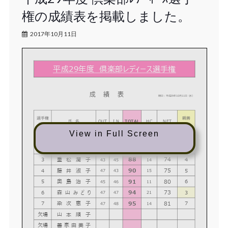
権の成績表を掲載しました。
2017年10月11日
平成29年度 倶楽部レディース選手権
成 績 表
期日：平成29年10月11日（水）
選手権
親善
氏 名
OUT
I N
TOTAL
HC
NET
順位
順位
View in Full Screen
80
70
優勝
2
福
本
登
美
子
39
41
10
1
85
69
2
1
奥
島
智
子
44
41
16
2
88
74
3
4
重
松
潤
子
43
45
14
3
90
75
4
5
藤
井
淑
子
47
43
15
4
91
80
5
6
奥
島
治
子
45
46
11
5
94
73
6
3
森
山
み
ど
り
47
47
21
6
95
81
7
7
染
次
恵
子
47
48
14
7
欠場
山
本
順
子
8
欠場
善
家
由
美
子
9