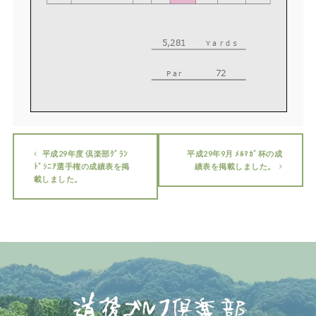
5,281
Ｙａｒｄｓ
72
P a r
平成29年度 倶楽部ｸﾞﾗﾝ
平成29年9月 ﾒﾙﾏｶﾞ杯の成
ﾄﾞｼﾆｱ選手権の成績表を掲
績表を掲載しました。
載しました。