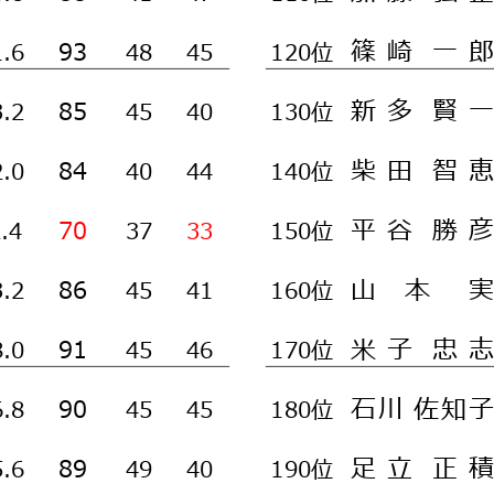
篠
崎
一
郎
93
1.6
48
45
120位
新
多
賢
一
85
3.2
45
40
130位
柴
田
智
恵
84
2.0
40
44
140位
平
谷
勝
彦
70
2.4
37
33
150位
山
本
実
86
3.2
45
41
160位
米
子
忠
志
91
8.0
45
46
170位
石
川
佐
知
子
90
6.8
45
45
180位
足
立
正
積
89
5.6
49
40
190位