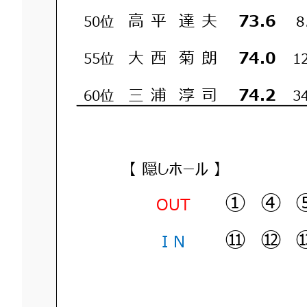
高
平
達
夫
73.6
50位
8
大
西
菊
朗
74.0
55位
1
三
浦
淳
司
74.2
60位
3
【 隠しホール 】
① ④ 
OUT
⑪ ⑫ 
I N