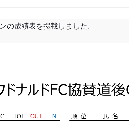
プンの成績表を掲載しました。
クドナルドFC協賛道後
HC
TOT
OUT
I N
順 位
氏 名