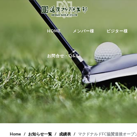
HOME
メンバー様
ビジター様
お問合せ・Q&A
Home
お知らせ一覧
成績表
マクドナルドFC協賛道後オープ