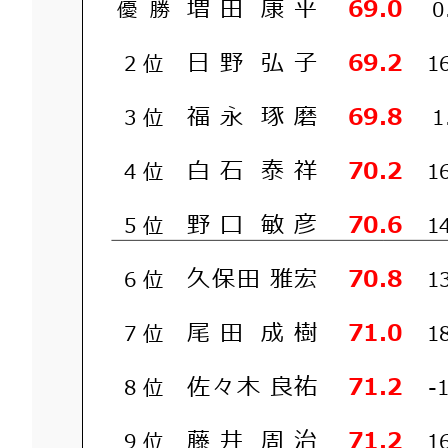
増
田
康
平
69.0
優 勝
0
日
野
弘
子
69.2
2 位
1
福
永
琢
磨
69.8
3 位
1
白
石
泰
祥
70.2
4 位
1
野
口
敏
彦
70.6
5 位
1
久
保
田
雅
宏
70.8
6 位
1
尾
田
成
樹
71.0
7 位
1
佐
々
木
良
祐
71.2
8 位
-
藤
井
周
治
71.2
9 位
1