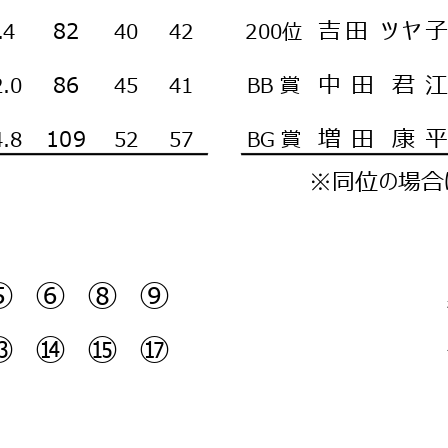
吉
田
ツ
ヤ
子
82
.4
40
42
200位
中
田
君
江
86
2.0
45
41
BB 賞
BB
増
田
康
平
109
4.8
52
57
BG 賞
BG
※同位の場合は
ア方式
⑤ ⑥ ⑧ ⑨
⑬ ⑭ ⑮ ⑰