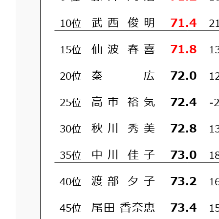
武
西
俊
明
71.4
10位
2
仙
波
春
喜
71.8
15位
1
秦
広
72.0
20位
1
高
市
裕
気
72.4
25位
-
秋
川
秀
美
72.8
30位
1
中
川
佳
子
73.0
35位
1
渡
部
夕
子
73.2
40位
1
尾
田
香
奈
恵
73.4
45位
1