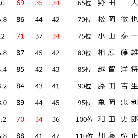
野
田
一
人
69
.0
35
34
65位
松
岡
徹
也
86
6.8
44
42
70位
小
山
泰
一
71
.2
37
34
75位
相
原
藤
雄
87
6.8
45
42
80位
越
智
洋
将
85
4.4
42
43
85位
藤
田
吉
生
84
3.2
43
41
90位
亀
岡
忠
利
89
8.0
44
45
95位
和
田
史
郎
70
1.2
34
36
100位
加
藤
弘
正
88
6.8
41
47
110位